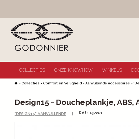
COLLECTIES
ONZE KNOWHOW
WINKELS
DO
>
Collecties
>
Comfort en Veiligheid
>
Aanvullende accessoires
>
"D
Design15 - Doucheplankje, ABS, A
Réf :
147201
"DESIGN15" AANVULLENDE