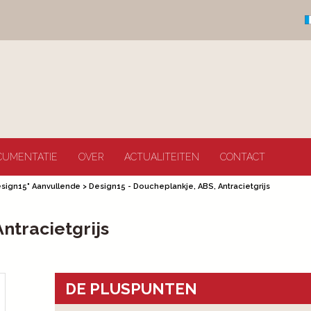
CUMENTATIE
OVER
ACTUALITEITEN
CONTACT
esign15" Aanvullende
>
Design15 - Doucheplankje, ABS, Antracietgrijs
ntracietgrijs
DE PLUSPUNTEN