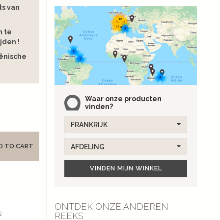
ts van
n te
jden !
iënische
Waar onze producten
vinden?
FRANKRIJK
D TO CART
AFDELING
VINDEN MIJN WINKEL
ONTDEK ONZE ANDEREN
s
REEKS