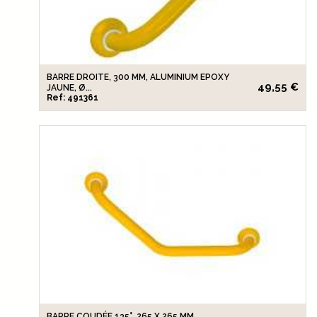
BARRE DROITE, 300 MM, ALUMINIUM EPOXY
49,55 €
JAUNE, Ø...
Ref: 491361
BARRE COUDÉE 135°, 265 X 265 MM,