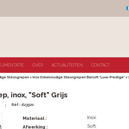
CUMENTATIE
OVER
ACTUALITEITEN
CONTACT
dige Steungrepen
>
Inox Enkelvoudige Steungrepen Barsoft "Luxe-Prestige"
>
, inox, "Soft" Grijs
Réf :
623521
Inox
Materiaal :
Soft
Afwerking :