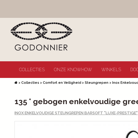
COLLECTIES
ONZE KNOWHOW
WINKELS
DO
>
Collecties
>
Comfort en Veiligheid
>
Steungrepen
>
Inox Enkelvou
135 ° gebogen enkelvoudige greep
INOX ENKELVOUDIGE STEUNGREPEN BARSOFT "LUXE-PRESTIGE"