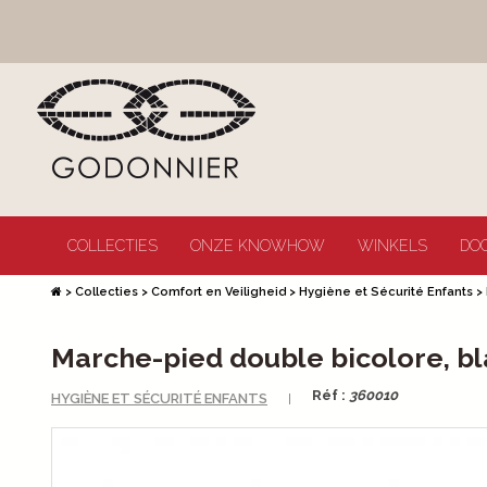
COLLECTIES
ONZE KNOWHOW
WINKELS
DO
>
Collecties
>
Comfort en Veiligheid
>
Hygiène et Sécurité Enfants
>
Marche-pied double bicolore, b
Réf :
360010
HYGIÈNE ET SÉCURITÉ ENFANTS