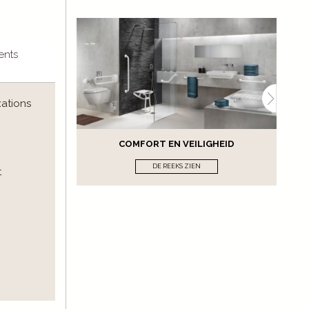
ents
xations
COMFORT EN VEILIGHEID
DE REEKS ZIEN
t