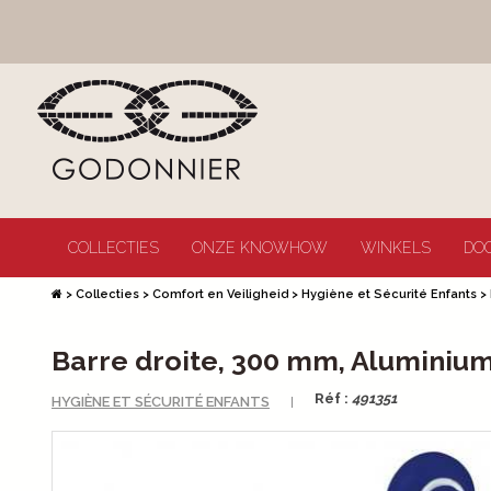
COLLECTIES
ONZE KNOWHOW
WINKELS
DO
>
Collecties
>
Comfort en Veiligheid
>
Hygiène et Sécurité Enfants
>
Barre droite, 300 mm, Aluminiu
Réf :
491351
HYGIÈNE ET SÉCURITÉ ENFANTS