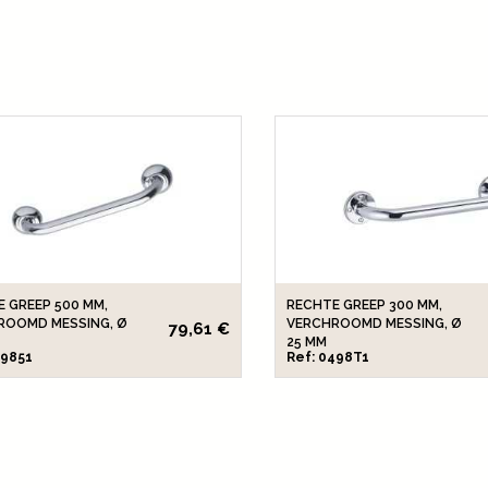
 GREEP 500 MM,
RECHTE GREEP 300 MM,
ROOMD MESSING, Ø
VERCHROOMD MESSING, Ø
79,61 €
25 MM
49851
Ref: 0498T1