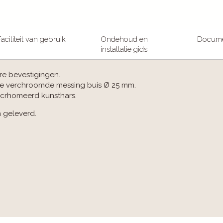
Faciliteit van gebruik
Ondehoud en
Docum
installatie gids
re bevestigingen.
de verchroomde messing buis Ø 25 mm.
ecrhomeerd kunsthars.
 geleverd.