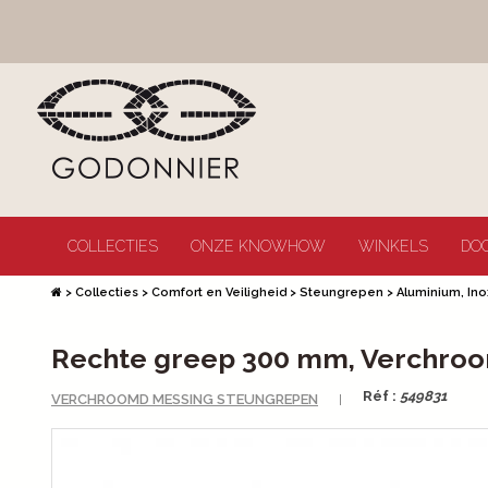
COLLECTIES
ONZE KNOWHOW
WINKELS
DO
>
Collecties
>
Comfort en Veiligheid
>
Steungrepen
>
Aluminium, In
Rechte greep 300 mm, Verchro
Réf :
549831
VERCHROOMD MESSING STEUNGREPEN