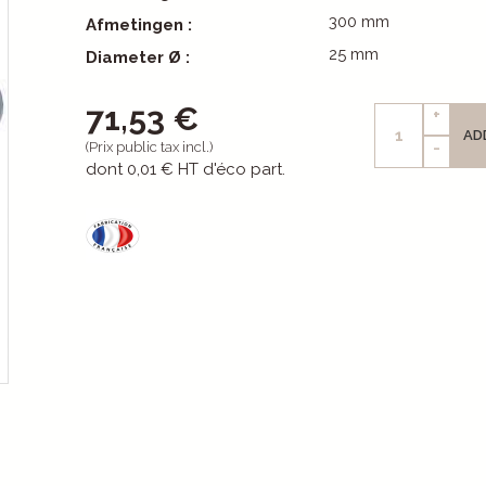
300 mm
Afmetingen :
25 mm
Diameter Ø :
71,53 €
+
AD
-
(Prix public tax incl.)
dont
0,01 €
HT d'éco part.