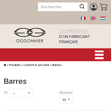
L’EXPERTISE
D’UN FABRICANT
FRANÇAIS
>
Produits
>
Confort & sécurité
>
Barres
Barres
Tri
Montrer
--
12