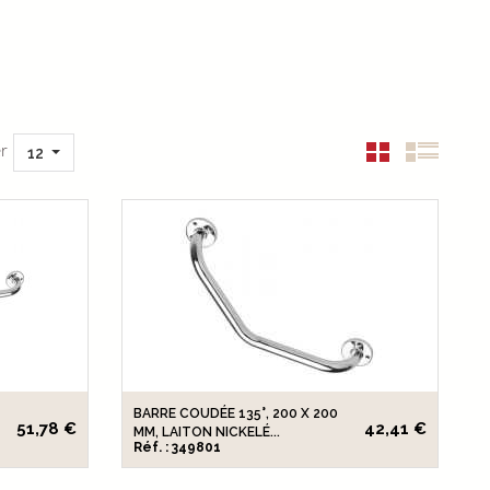
r
12
BARRE COUDÉE 135°, 200 X 200
51,78 €
42,41 €
MM, LAITON NICKELÉ...
Réf. : 349801