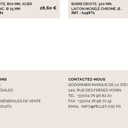
TE, 800 MM, ACIER
BARRE DROITE, 300 MM,
28,60 €
NC, Ø 25 MM
LAITON NICKELÉ CHROMÉ, Ø...
81
Réf. : 0498T1
ONS
CONTACTEZ-NOUS
E
GODONNIER MARQUE DE LA STE 
ÉGALES
240, RUE DES FRÈRES VOISIN
TEL : +33(0)4 78 96 82 20
 GÉNÉRALES DE VENTE
FAX : +33(0)4 78 96 70 52
DUITS
EMAIL :
INFO@PELLET-ASC.FR