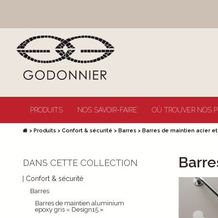
PRODUITS
NOS SAVOIR-FAIRE
OÙ TROUVER NOS P
>
Produits
>
Confort & sécurité
>
Barres
>
Barres de maintien acier et 
Barre
DANS CETTE COLLECTION
Confort & sécurité
Barres
Barres de maintien aluminium
epoxy gris « Design15 »