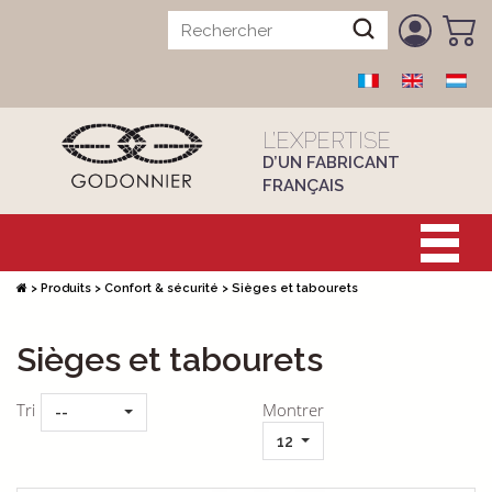
L’EXPERTISE
D’UN FABRICANT
FRANÇAIS
>
Produits
>
Confort & sécurité
>
Sièges et tabourets
Sièges et tabourets
Tri
Montrer
--
12