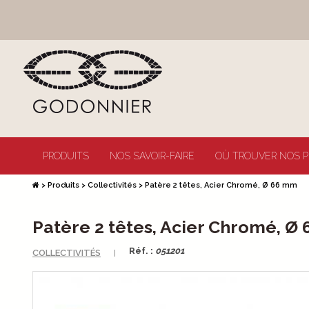
PRODUITS
NOS SAVOIR-FAIRE
OÙ TROUVER NOS P
>
Produits
>
Collectivités
>
Patère 2 têtes, Acier Chromé, Ø 66 mm
Patère 2 têtes, Acier Chromé, Ø
Réf. :
051201
COLLECTIVITÉS