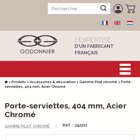
L’EXPERTISE
D’UN FABRICANT
FRANÇAIS
>
Produits
>
Accessoires & décoration
>
Gamme Pilat chromé
>
Porte-
serviettes, 404 mm, Acier Chromé
Porte-serviettes, 404 mm, Acier
Chromé
Réf. :
242211
GAMME PILAT CHROMÉ