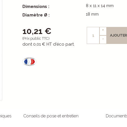
8 x 11 x 14 mm
Dimensions :
18 mm
Diamètre Ø :
10,21 €
+
AJOUTER
-
(Prix public TTC)
dont
0,01 €
HT d'éco part.
niques
Conseils de pose et entretien
Document