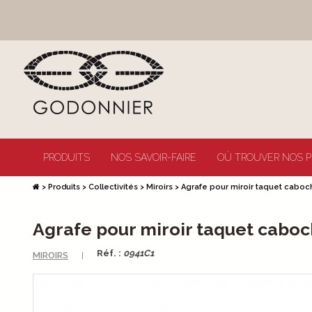
PRODUITS
NOS SAVOIR-FAIRE
OÙ TROUVER NOS P
>
Produits
>
Collectivités
>
Miroirs
>
Agrafe pour miroir taquet caboc
Agrafe pour miroir taquet caboc
Réf. :
0941C1
MIROIRS