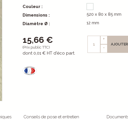
Couleur :
520 x 80 x 85 mm
Dimensions :
12 mm
Diamètre Ø :
15,66 €
+
AJOUTER
-
(Prix public TTC)
dont
0,01 €
HT d'éco part.
niques
Conseils de pose et entretien
Document