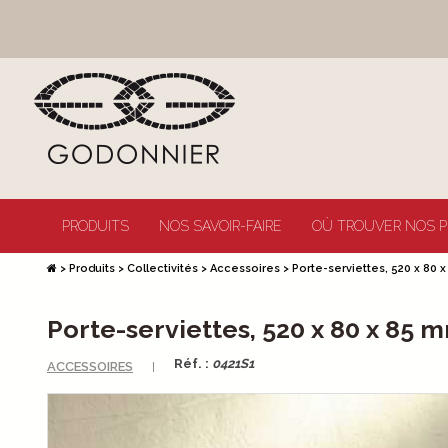
PRODUITS
NOS SAVOIR-FAIRE
OÙ TROUVER NOS P
>
Produits
>
Collectivités
>
Accessoires
>
Porte-serviettes, 520 x 80
Porte-serviettes, 520 x 80 x 85 
Réf. :
0421S1
ACCESSOIRES