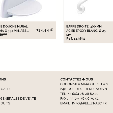
DE DOUCHE MURAL,
BARRE DROITE, 300 MM,
134,44 €
60 X 332 MM, ABS...
ACIER EPOXY BLANC, Ø 25
33900
MM
Ref: 449831
ONS
CONTACTEZ-NOUS
E
GODONNIER MARQUE DE LA STE 
ÉGALES
240, RUE DES FRÈRES VOISIN
TEL : +33(0)4 78 96 82 20
 GÉNÉRALES DE VENTE
FAX : +33(0)4 78 96 70 52
DUITS
EMAIL :
INFO@PELLET-ASC.FR